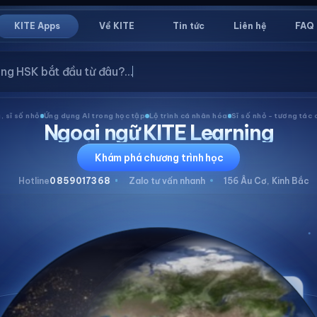
Tin tức
Liên hệ
FAQ
KITE Apps
Về KITE
 giảng gần nhất...
ng dụng AI trong học tập
Lộ trình cá nhân hóa
Sĩ số nhỏ - tương tác cao
Đồng hà
Ngoại ngữ KITE Learning
Khám phá chương trình học
Hotline
0859017368
Zalo tư vấn nhanh
156 Âu Cơ, Kinh Bắc