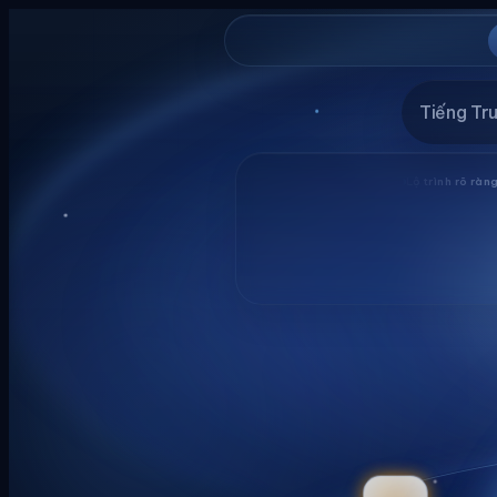
Lịch khai
IELTS, English MS, HSK tại Bắc Ninh
Lộ trình rõ ràng, sĩ số nhỏ
Ứ