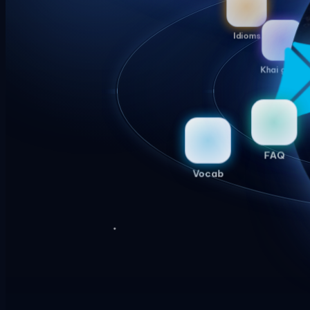
Idioms
Khai giảng
FAQ
Vocab