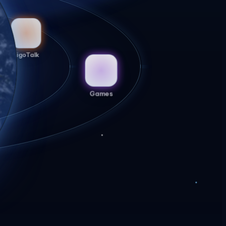
EigoTalk
Games